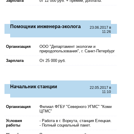
Зарплата
от 12 000 руб. + премии, доплаты.
Помощник инженера-эколога
23.06.2017 в
11:26
Организация
ООО "Департамент экологии и
природопользования", г. Санкт-Петербург
Зарплата
От 25 000 руб.
Начальник станции
22.05.2017 в
11:10
Организация
Филиал ФГБУ "Северного УГМС" "Коми
ЦГМС"
Условия
- Работа в г. Воркута, станция Елецкая.
работы
- Полный социальный пакет.