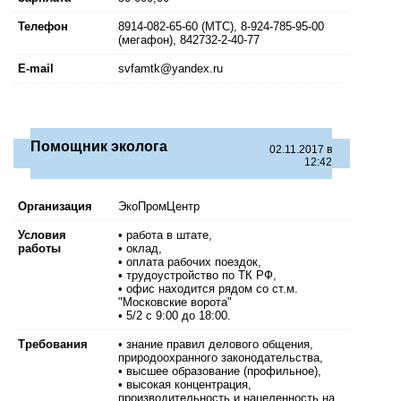
Телефон
8914-082-65-60 (МТС), 8-924-785-95-00
(мегафон), 842732-2-40-77
E-mail
svfamtk@yandex.ru
Помощник эколога
02.11.2017 в
12:42
Организация
ЭкоПромЦентр
Условия
• работа в штате,
работы
• оклад,
• оплата рабочих поездок,
• трудоустройство по ТК РФ,
• офис находится рядом со ст.м.
"Московские ворота"
• 5/2 с 9:00 до 18:00.
Требования
• знание правил делового общения,
природоохранного законодательства,
• высшее образование (профильное),
• высокая концентрация,
производительность и нацеленность на