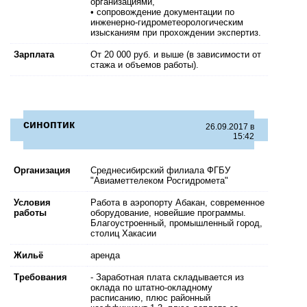
организациями,
• сопровождение документации по
инженерно-гидрометеорологическим
изысканиям при прохождении экспертиз.
Зарплата
От 20 000 руб. и выше (в зависимости от
стажа и объемов работы).
синоптик
26.09.2017 в
15:42
Организация
Среднесибирский филиала ФГБУ
"Авиаметтелеком Росгидромета"
Условия
Работа в аэропорту Абакан, современное
работы
оборудование, новейшие программы.
Благоустроенный, промышленный город,
столиц Хакасии
Жильё
аренда
Требования
- Заработная плата складывается из
оклада по штатно-окладному
расписанию, плюс районный