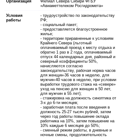
Организация
Филиал Севера Сибири ФГБУ
«Авиаметтелеком Росгидромета»
Условия
- трудоустройство по законодательству
работы
РФ;
- социальный пакет;
- предоставляется благоустроенное
жилье;
- территории приравненные к условиям
Крайнего Севера (льготный
оплачиваемый проезд к месту отдыха и
обратно 1 раз в 2 года, оплачиваемый
отпуск 44 календарных дня, районный и
северный коэффициенты 50%,
начисляются согласно
законодательству, рабочая норма часов
для женщин-36 часов в неделю, для
мужчин-40 часов в неделю, при условии
выработки трудового стажа на «севере»
уход на пенсию для женщин в 50 лет,
для мужчин в 55 лет);
- стажировка на должность синоптика от
3-х до 6-ти месяцев;
- заработная плата после введения в
должность 25-27 тысяч рублей, затем
через год работы повышение оклада
работника на 10%, затем повышение на
10% каждые 6 месяцев до 50%;
- сменный режим работы, в дневные и
ночные смены, продолжительность