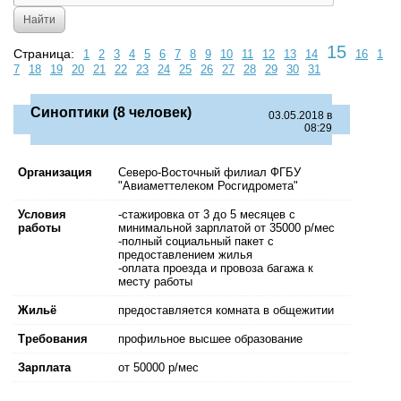
15
Страница:
1
2
3
4
5
6
7
8
9
10
11
12
13
14
16
1
7
18
19
20
21
22
23
24
25
26
27
28
29
30
31
Синоптики (8 человек)
03.05.2018 в
08:29
Организация
Северо-Восточный филиал ФГБУ
"Авиаметтелеком Росгидромета"
Условия
-стажировка от 3 до 5 месяцев с
работы
минимальной зарплатой от 35000 р/мес
-полный социальный пакет с
предоставлением жилья
-оплата проезда и провоза багажа к
месту работы
Жильё
предоставляется комната в общежитии
Требования
профильное высшее образование
Зарплата
от 50000 р/мес