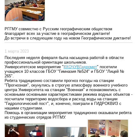
РГГМУ совместно с Русским географическим обществом
благодарит всех за участие в географическом диктанте!
До встречи в следующем году на новом Географическом диктанте!
1 марта 2023
Последняя неделя февраля была насыщена работой в области
профессиональной ориентации школьников.
Университетское мероприятие "
#ХОЧУВГидромет
" посетили
учащиеся 10 классов ГБОУ "Гимназия №524" и ГБОУ "Лицей №
265".
Ребята традиционно составили прогноз погоды на станции
"Прогнозная", окунулись в строгую атмосферу военного учебного
центра Университета на станции "Военная" и познакомились с
основными основными характеристиками режима водных объектов -
посчитали территорию водосбора и расход воды на станции
"Гидрологический пост", и, конечно, поиграли в ГИДРОКВИЗ с
нашими студентами.
Помощь в организации мероприятия традиционно оказывали ребята
из студенческих отрядов РГГМУ.