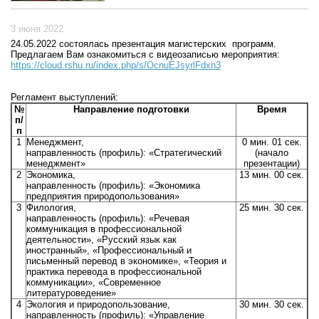
3 июня 2022
24.05.2022 состоялась презентация магистерских программ.
Предлагаем Вам ознакомиться с видеозаписью мероприятия:
https://cloud.rshu.ru/index.php/s/OcnuEJsyrlFdxn3
Регламент выступлений:
№
Направление подготовки
Время
п/
п
1
Менеджмент,
0 мин. 01 сек.
направленность (профиль): «Стратегический
(начало
менеджмент»
презентации)
2
Экономика,
13 мин. 00 сек.
направленность (профиль): «Экономика
предприятия природопользования»
3
Филология,
25 мин. 30 сек.
направленность (профиль): «Речевая
коммуникация в профессиональной
деятельности», «Русский язык как
иностранный», «Профессиональный и
письменный перевод в экономике», «Теория и
практика перевода в профессиональной
коммуникации», «Современное
литературоведение»
4
Экология и природопользование,
30 мин. 30 сек.
направленность (профиль): «Управление