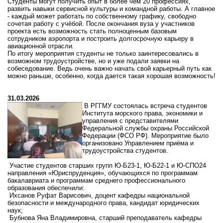
Студенты могут получить опыт в более чем 20 профессиях,
развить навыки сервисной культуры и командной работы. А главное
- каждый может работать по собственному графику, свободно
сочетая работу с учёбой. После окончания вуза у участников
проекта есть возможность стать полноценным базовым
сотрудником аэропорта и построить долгосрочную карьеру в
авиационной отрасли.
По итогу мероприятия студенты не только заинтересовались в
возможном трудоустройстве, но и уже подали заявки на
собеседование. Ведь очень важно начать свой карьерный путь как
можно раньше, особенно, когда дается такая хорошая возможность!
31.03.2026
В
РГГМУ
состоялась
встреча
студентов
Института
морского
права,
экономики
и
управления
с
представителями
Федеральной
службы
охраны
Российской
Федерации
(ФСО
РФ).
Мероприятие
было
организовано
Управлением
приёма
и
трудоустройства
студентов.
Участие
студентов
старших
групп
Ю‑Б23‑1,
Ю‑Б22‑1
и
Ю‑СПО24
направления «Юриспруденция», обучающихся по программам
бакалавриата и программам среднего профессионального
образования обеспечили:
Ихсанов Руфат Варисович, доцент кафедры национальной
безопасности и международного права, кандидат юридических
наук;
Бубнова Яна Владимировна, старший преподаватель кафедры