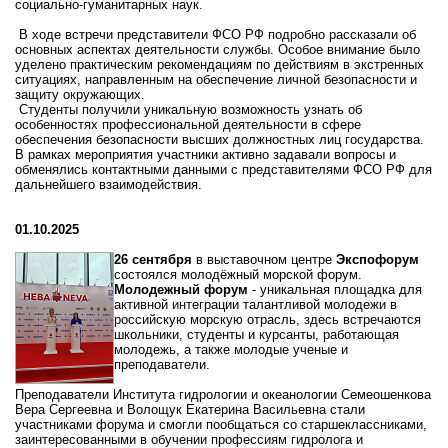
социально‑гуманитарных наук.
В
ходе
встречи
представители
ФСО
РФ
подробно
рассказали
об
основных
аспектах
деятельности
службы.
Особое
внимание
было
уделено
практическим
рекомендациям
по
действиям
в
экстренных
ситуациях,
направленным
на
обеспечение
личной
безопасности
и
защиту
окружающих.
Студенты
получили
уникальную
возможность
узнать
об
особенностях
профессиональной
деятельности
в
сфере
обеспечения
безопасности
высших
должностных
лиц
государства.
В
рамках
мероприятия
участники
активно
задавали
вопросы
и
обменялись
контактными
данными
с
представителями
ФСО
РФ
для
дальнейшего
взаимодействия.
01.10.2025
26 сентября
в выставочном центре
Экспофорум
состоялся молодёжный морской форум.
Молодежный форум
- уникальная площадка для
активной интеграции талантливой молодежи в
российскую морскую отрасль, здесь встречаются
школьники, студенты и курсанты, работающая
молодежь, а также молодые ученые и
преподаватели.
Преподаватели Института гидрологии и океанологии Семеошенкова
Вера Сергеевна и Волощук Екатерина Васильевна стали
участниками форума и смогли пообщаться со старшеклассниками,
заинтересованными в обучении профессиям гидролога и