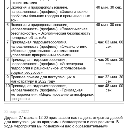
экосистемами»
5
Экология и природопользование,
40 мин. 30 сек.
направленность (профиль): «Экологические
проблемы больших городов и промышленных
зон»
6
Экология и природопользование,
48 мин. 30 сек.
направленность (профиль): «Экологическая
безопасность», «Экологическая безопасность
полярных областей»
7
Прикладная гидрометеорология,
1 час 03 мин. 00
направленность (профиль): «Океанология»,
сек.
«Морская деятельность и комплексное
управление прибрежными зонами»
8
Прикладная гидрометеорология,
1 час 20 мин. 30
направленность (профиль): «Инженерная
сек.
гидрология и рациональное использование
водных ресурсов»
9
Правила приема для поступающих в
1 час 32 мин. 30
магистратуру в 2022 году
сек.
10
Прикладная гидрометеорология,
1 час 48 мин. 00
направленность (профиль): «Прикладная
сек.
метеорология», «Моделирование атмосферных
процессов»
23 марта 2022
Друзья, 27 марта в 12.00 приглашаем вас на день открытых дверей
для поступающих на программы бакалавриата и специалитета. В
ходе мероприятия мы познакомим вас с образовательными