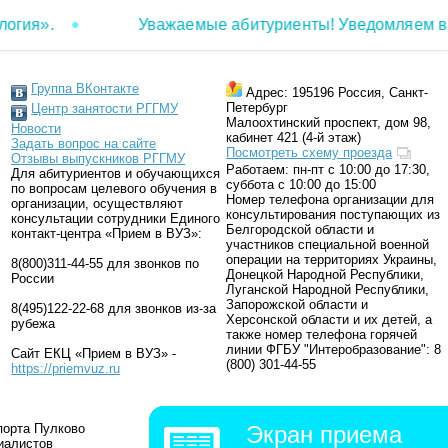
я».
Уважаемые абитуриенты! Уведомляем вас о
Группа ВКонтакте
Адрес: 195196 Россия, Санкт-
Петербург
Центр занятости РГГМУ
Малоохтинский проспект, дом 98,
Новости
кабинет 421 (4-й этаж)
Задать вопрос на сайте
Посмотреть cхему проезда
Отзывы выпускников РГГМУ
Работаем: пн-пт с 10:00 до 17:30,
Для абитуриентов и обучающихся
суббота с 10:00 до 15:00
по вопросам целевого обучения в
Номер телефона организации для
организации, осуществляют
консультирования поступающих из
консультации сотрудники Единого
Белгородской области и
контакт-центра «Прием в ВУЗ»:
участников специальной военной
операции на территориях Украины,
8(800)311-44-55 для звонков по
Донецкой Народной Республики,
России
Луганской Народной Республики,
Запорожской области и
8(495)122-22-68 для звонков из-за
Херсонской области и их детей, а
рубежа
также номер телефона горячей
линии ФГБУ "Интеробразование": 8
Сайт ЕКЦ «Прием в ВУЗ» -
(800) 301-44-55
https://priemvuz.ru
порта Пулково
Экран приема
иалистов