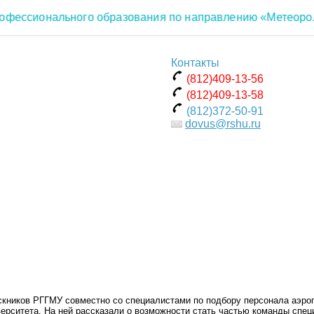
ссионального образования по направлению «Метеорологи
Контакты
(812)409-13-56
(812)409-13-58
(812)372-50-91
dovus@rshu.ru
скников РГГМУ совместно со специалистами по подбору персонала аэро
верситета. На ней рассказали о возможности стать частью команды спец