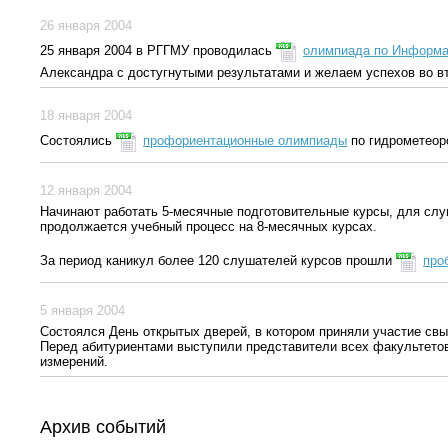
26 января 2004
25 января 2004 в РГГМУ проводилась
олимпиада по Информа
Александра с достугнутыми результатами и желаем успехов во вт
18 января 2004
Состоялись
профориентационные олимпиады
по гидрометеоро
12 января 2004
Начинают работать 5-месячные подготовительные курсы, для слуш
продолжается учебный процесс на 8-месячных курсах.
За период каникул более 120 слушателей курсов прошли
про
5 января 2004
Состоялся День открытых дверей, в котором приняли участие свы
Перед абитуриентами выступили представители всех факультетов
измерений.
Архив событий