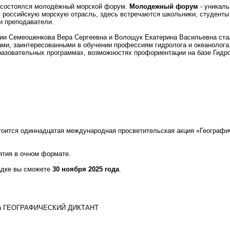
состоялся молодёжный морской форум.
Молодежный форум
- уникал
 российскую морскую отрасль, здесь встречаются школьники, студенты 
и преподаватели.
гии Семеошенкова Вера Сергеевна и Волощук Екатерина Васильевна ста
ми, заинтересованными в обучении профессиям гидролога и океанолога
разовательных программах, возможностях профориентации на базе Гидро
стоится одиннадцатая международная просветительская акция «Географи
ятия в очном формате.
адке вы сможете
30 ноября 2025 года
.
ма ГЕОГРАФИЧЕСКИЙ ДИКТАНТ