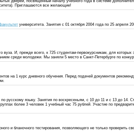
крытых дверей, посвященный началу учебного года в системе дополнител
ситета). Приглашаются все желающие!
факультет
университета. Занятия с 01 октября 2004 года по 25 апреля 20
о вуза. И, прежде всего, к 725 студентам-первокурсникам, для которых 
нием среди молодежи. Мы заняли 5 место в Санкт-Петербурге по конкур
дентов на 1 курс дневного обучения. Перед подачей документов рекомен
ми.
по русскому языку. Занятия по воскресеньям, с 10 до 11 и с 13 до 14. 
группах более 3 человек 1 учебный час 75 рублей. Участие по предварит
ного и бланочного тестирования, позволяющего не только проверить св