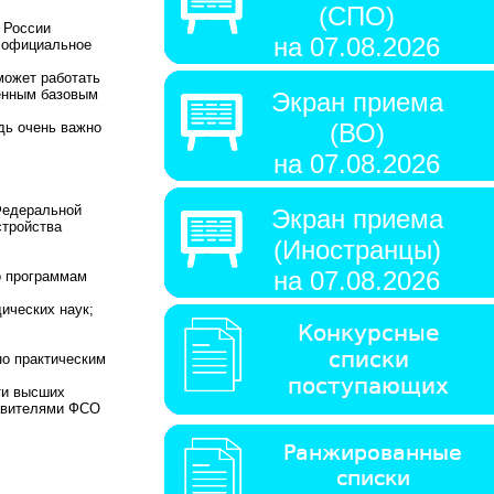
(СПО)
й России
на 07.08.2026
и официальное
может работать
ценным базовым
Экран приема
(ВО)
дь очень важно
на 07.08.2026
едеральной
Экран приема
тройства
(Иностранцы)
на 07.08.2026
о программам
ических наук;
но
практическим
ти
высших
вителями
ФСО