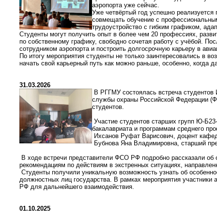
аэропорта уже сейчас.
Уже четвёртый год успешно реализуется
совмещать обучение с профессиональным 
трудоустройство с гибким графиком, ада
Студенты могут получить опыт в более чем 20 профессиях, разви
по собственному графику, свободно сочетая работу с учёбой. По
сотрудником аэропорта и построить долгосрочную карьеру в авиа
По итогу мероприятия студенты не только заинтересовались в во
начать свой карьерный путь как можно раньше, особенно, когда д
31.03.2026
В
РГГМУ
состоялась
встреча
студентов
службы
охраны
Российской
Федерации
(
студентов.
Участие
студентов
старших
групп
Ю‑Б23‑
бакалавриата и программам среднего про
Ихсанов Руфат Варисович, доцент кафед
Бубнова Яна Владимировна, старший пре
В
ходе
встречи
представители
ФСО
РФ
подробно
рассказали
об
рекомендациям
по
действиям
в
экстренных
ситуациях,
направлен
Студенты
получили
уникальную
возможность
узнать
об
особенно
должностных
лиц
государства.
В
рамках
мероприятия
участники
а
РФ
для
дальнейшего
взаимодействия.
01.10.2025