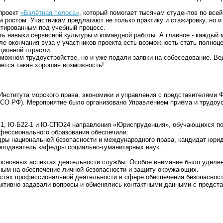
 проект
«Взлётная полоса»
, который помогает тысячам студентов по все
ростом. Участникам предлагают не только практику и стажировку, но 
птированным под учебный процесс.
ть навыки сервисной культуры и командной работы. А главное - каждый 
сле окончания вуза у участников проекта есть возможность стать полно
ционной отрасли.
зможном трудоустройстве, но и уже подали заявки на собеседование. Ве
ается такая хорошая возможность!
Института
морского
права,
экономики
и
управления
с
представителями
Ф
ФСО
РФ).
Мероприятие
было
организовано
Управлением
приёма
и
трудоус
1,
Ю‑Б22‑1
и
Ю‑СПО24
направления «Юриспруденция», обучающихся п
фессионального образования обеспечили:
ры национальной безопасности и международного права, кандидат юрид
подаватель кафедры социально‑гуманитарных наук.
основных
аспектах
деятельности
службы.
Особое
внимание
было
уделе
ным
на
обеспечение
личной
безопасности
и
защиту
окружающих.
стях
профессиональной
деятельности
в
сфере
обеспечения
безопаснос
ктивно
задавали
вопросы
и
обменялись
контактными
данными
с
предста