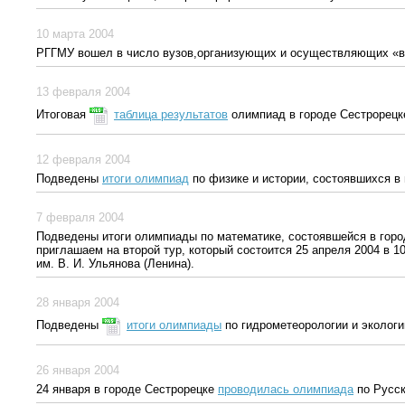
10 марта 2004
РГГМУ вошел в число вузов,организующих и осуществляющих «в
13 февраля 2004
Итоговая
таблица результатов
олимпиад в городе Сестрорецк
12 февраля 2004
Подведены
итоги олимпиад
по физике и истории, состоявшихся в 
7 февраля 2004
Подведены итоги олимпиады по математике, состоявшейся в город
приглашаем на второй тур, который состоится 25 апреля 2004 в 
им. В. И. Ульянова (Ленина).
28 января 2004
Подведены
итоги олимпиады
по гидрометеорологии и экологи
26 января 2004
24 января в городе Сестрорецке
проводилась олимпиада
по Русск