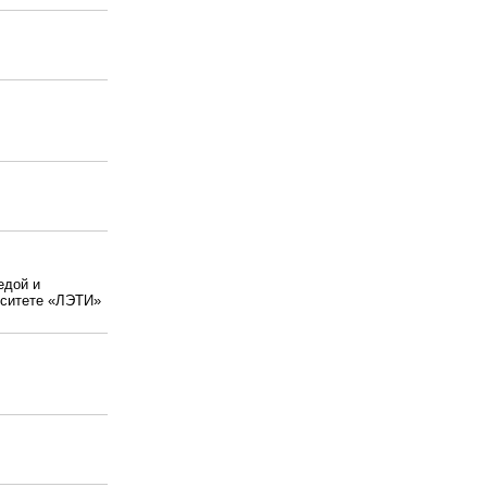
едой и
ерситете «ЛЭТИ»