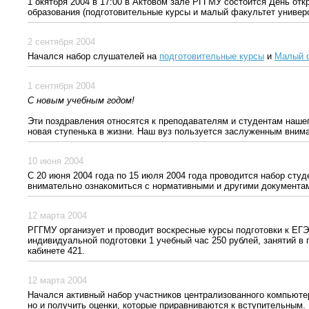
1 окятбря 2004 в 17:00 в Актовом зале РГГМУ состоится День от
образования (подготовительные курсы и малый факультет универ
2 сентября 2004
Начался набор слушателей на
подготовительные курсы
и
Малый 
1 сентября 2004
С новым учебным годом!
Эти поздравления относятся к преподавателям и студентам нашег
новая ступенька в жизни. Наш вуз пользуется заслуженным внима
10 июня 2004
С 20 июня 2004 года по 15 июля 2004 года проводится набор сту
внимательно ознакомиться с нормативными и другими документа
12 марта 2004
РГГМУ организует и проводит воскресные курсы подготовки к ЕГЭ 
индивидуальной подготовки 1 учебный час 250 рублей, занятий в 
кабинете 421.
12 марта 2004
Начался активный набор участников централизованного компьютер
но и получить оценки, которые приравниваются к вступительным.