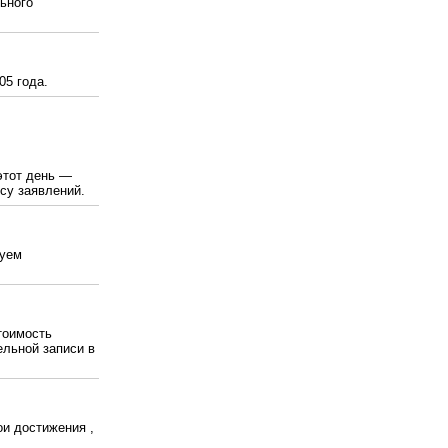
ьного
05 года.
этот день —
су заявлений.
дуем
Стоимость
ельной записи в
ои достижения ,