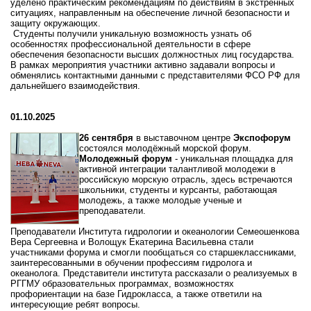
уделено
практическим
рекомендациям
по
действиям
в
экстренных
ситуациях,
направленным
на
обеспечение
личной
безопасности
и
защиту
окружающих.
Студенты
получили
уникальную
возможность
узнать
об
особенностях
профессиональной
деятельности
в
сфере
обеспечения
безопасности
высших
должностных
лиц
государства.
В
рамках
мероприятия
участники
активно
задавали
вопросы
и
обменялись
контактными
данными
с
представителями
ФСО
РФ
для
дальнейшего
взаимодействия.
01.10.2025
26 сентября
в выставочном центре
Экспофорум
состоялся молодёжный морской форум.
Молодежный форум
- уникальная площадка для
активной интеграции талантливой молодежи в
российскую морскую отрасль, здесь встречаются
школьники, студенты и курсанты, работающая
молодежь, а также молодые ученые и
преподаватели.
Преподаватели Института гидрологии и океанологии Семеошенкова
Вера Сергеевна и Волощук Екатерина Васильевна стали
участниками форума и смогли пообщаться со старшеклассниками,
заинтересованными в обучении профессиям гидролога и
океанолога. Представители института рассказали о реализуемых в
РГГМУ образовательных программах, возможностях
профориентации на базе Гидрокласса, а также ответили на
интересующие ребят вопросы.