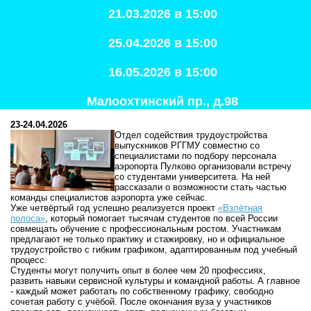
21.03.2026 в 15:00
25.04.2026 в 15:00
16.05.2026 в 15:00
Малоохтинский пр., д.98
23-24.04.2026
Отдел содействия трудоустройства
выпускников РГГМУ совместно со
специалистами по подбору персонала
аэропорта Пулково организовали встречу
со студентами университета. На ней
рассказали о возможности стать частью
команды специалистов аэропорта уже сейчас.
Уже четвёртый год успешно реализуется проект
«Взлётная
полоса»
, который помогает тысячам студентов по всей России
совмещать обучение с профессиональным ростом. Участникам
предлагают не только практику и стажировку, но и официальное
трудоустройство с гибким графиком, адаптированным под учебный
процесс.
Студенты могут получить опыт в более чем 20 профессиях,
развить навыки сервисной культуры и командной работы. А главное
- каждый может работать по собственному графику, свободно
сочетая работу с учёбой. После окончания вуза у участников