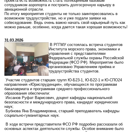
проекта есть возможность стать полноценным базовым
сотрудником аэропорта и построить долгосрочную карьеру в
авиационной отрасли.
По итогу мероприятия студенты не только заинтересовались в
возможном трудоустройстве, но и уже подали заявки на
собеседование. Ведь очень важно начать свой карьерный путь как
можно раньше, особенно, когда дается такая хорошая возможность!
31.03.2026
В
РГГМУ
состоялась
встреча
студентов
Института
морского
права,
экономики
и
управления
с
представителями
Федеральной
службы
охраны
Российской
Федерации
(ФСО
РФ).
Мероприятие
было
организовано
Управлением
приёма
и
трудоустройства
студентов.
Участие
студентов
старших
групп
Ю‑Б23‑1,
Ю‑Б22‑1
и
Ю‑СПО24
направления «Юриспруденция», обучающихся по программам
бакалавриата и программам среднего профессионального
образования обеспечили:
Ихсанов Руфат Варисович, доцент кафедры национальной
безопасности и международного права, кандидат юридических
наук;
Бубнова Яна Владимировна, старший преподаватель кафедры
социально‑гуманитарных наук.
В
ходе
встречи
представители
ФСО
РФ
подробно
рассказали
об
основных
аспектах
деятельности
службы.
Особое
внимание
было