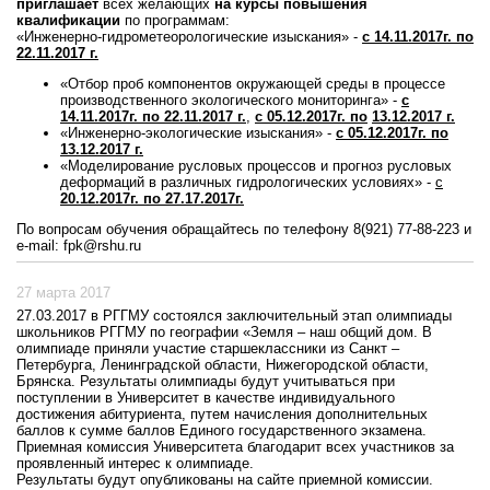
приглашает
всех желающих
на курсы повышения
квалификации
по программам:
«Инженерно-гидрометеорологические изыскания» -
с 14.11.2017г. по
22.11.2017 г.
«Отбор проб компонентов окружающей среды в процессе
производственного экологического мониторинга» -
с
14.11.2017г. по 22.11.2017 г.
,
с 05.12.2017г. по
13.12.2017 г.
«Инженерно-экологические изыскания» -
с 05.12.2017г. по
13.12.2017 г.
«Моделирование русловых процессов и прогноз русловых
деформаций в различных гидрологических условиях» -
с
20.12.2017г. по 27.17.2017г.
По вопросам обучения обращайтесь по телефону 8(921) 77-88-223 и
e-mail: fpk@rshu.ru
27 марта 2017
27.03.2017 в РГГМУ состоялся заключительный этап олимпиады
школьников РГГМУ по географии «Земля – наш общий дом. В
олимпиаде приняли участие старшеклассники из Санкт –
Петербурга, Ленинградской области, Нижегородской области,
Брянска. Результаты олимпиады будут учитываться при
поступлении в Университет в качестве индивидуального
достижения абитуриента, путем начисления дополнительных
баллов к сумме баллов Единого государственного экзамена.
Приемная комиссия Университета благодарит всех участников за
проявленный интерес к олимпиаде.
Результаты будут опубликованы на сайте приемной комиссии.