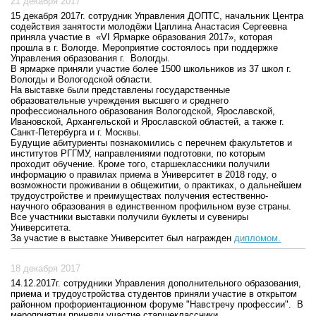
21 декабря 2017
15 декабря 2017г. сотрудник Управления ДОПТС, начальник Центра
содействия занятости молодёжи Цаплина Анастасия Сергеевна
приняла участие в «VI Ярмарке образования 2017», которая
прошла в г. Вологде. Мероприятие состоялось при поддержке
Управления образования г. Вологды.
В ярмарке приняли участие более 1500 школьников из 37 школ г.
Вологды и Вологодской области.
На выставке были представлены государственные
образовательные учреждения высшего и среднего
профессионального образования Вологодской, Ярославской,
Ивановской, Архангельской и Ярославской областей, а также г.
Санкт-Петербурга и г. Москвы.
Будущие абитуриенты познакомились с перечнем факультетов и
институтов РГГМУ, направлениями подготовки, по которым
проходит обучение. Кроме того, старшеклассники получили
информацию о правилах приема в Университет в 2018 году, о
возможности проживании в общежитии, о практиках, о дальнейшем
трудоустройстве и преимуществах получения естественно-
научного образования в единственном профильном вузе страны.
Все участники выставки получили буклеты и сувениры
Университета.
За участие в выставке Университет был награжден
дипломом.
18 декабря 2017
14.12.2017г. сотрудники Управления дополнительного образования,
приема и трудоустройства студентов приняли участие в открытом
районном профориентационном форуме "Навстречу профессии". В
мероприятии приняли участие старшеклассники