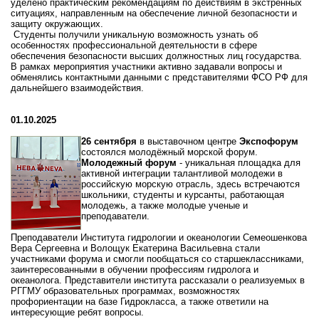
уделено
практическим
рекомендациям
по
действиям
в
экстренных
ситуациях,
направленным
на
обеспечение
личной
безопасности
и
защиту
окружающих.
Студенты
получили
уникальную
возможность
узнать
об
особенностях
профессиональной
деятельности
в
сфере
обеспечения
безопасности
высших
должностных
лиц
государства.
В
рамках
мероприятия
участники
активно
задавали
вопросы
и
обменялись
контактными
данными
с
представителями
ФСО
РФ
для
дальнейшего
взаимодействия.
01.10.2025
26 сентября
в выставочном центре
Экспофорум
состоялся молодёжный морской форум.
Молодежный форум
- уникальная площадка для
активной интеграции талантливой молодежи в
российскую морскую отрасль, здесь встречаются
школьники, студенты и курсанты, работающая
молодежь, а также молодые ученые и
преподаватели.
Преподаватели Института гидрологии и океанологии Семеошенкова
Вера Сергеевна и Волощук Екатерина Васильевна стали
участниками форума и смогли пообщаться со старшеклассниками,
заинтересованными в обучении профессиям гидролога и
океанолога. Представители института рассказали о реализуемых в
РГГМУ образовательных программах, возможностях
профориентации на базе Гидрокласса, а также ответили на
интересующие ребят вопросы.