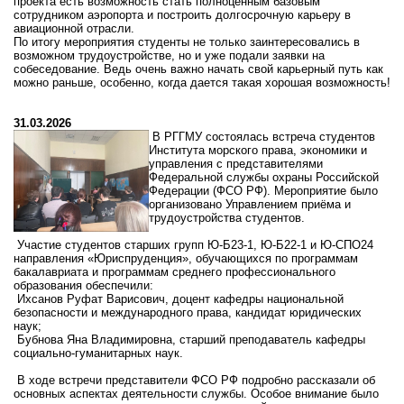
проекта есть возможность стать полноценным базовым
сотрудником аэропорта и построить долгосрочную карьеру в
авиационной отрасли.
По итогу мероприятия студенты не только заинтересовались в
возможном трудоустройстве, но и уже подали заявки на
собеседование. Ведь очень важно начать свой карьерный путь как
можно раньше, особенно, когда дается такая хорошая возможность!
31.03.2026
В
РГГМУ
состоялась
встреча
студентов
Института
морского
права,
экономики
и
управления
с
представителями
Федеральной
службы
охраны
Российской
Федерации
(ФСО
РФ).
Мероприятие
было
организовано
Управлением
приёма
и
трудоустройства
студентов.
Участие
студентов
старших
групп
Ю‑Б23‑1,
Ю‑Б22‑1
и
Ю‑СПО24
направления «Юриспруденция», обучающихся по программам
бакалавриата и программам среднего профессионального
образования обеспечили:
Ихсанов Руфат Варисович, доцент кафедры национальной
безопасности и международного права, кандидат юридических
наук;
Бубнова Яна Владимировна, старший преподаватель кафедры
социально‑гуманитарных наук.
В
ходе
встречи
представители
ФСО
РФ
подробно
рассказали
об
основных
аспектах
деятельности
службы.
Особое
внимание
было