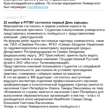
Красногвардейского района. По итогам мероприятия Университет
был награжден
сертификатом
.
1 декабря 2017
22 ноября в РГГМУ состоялся первый День карьеры.
Мероприятие состоялось в первом учебном корпусе на
Малоохтинском проспекте. Студентам и выпускникам университета
представилась возможность пообщаться с представителями
компаний - работодателей.
На форуме ребят ждали постоянные партнеры университета, такие
как: ПАО «Сбербанк России», ФГБУ «Северо-Западное Управление
по гидрометеорологии и мониторингу окружающей среды»,
Департамент Росприроднадзора по Северо-Западному
федеральному округу, ЭГО Транслейтинг, приятно было видеть
среди участников и новые компании: Государственный Русский
музей и ЗАО «Институт Телекоммуникаций».
Представители компаний познакомили студентов со спецификой
своей деятельности, рассказали об условиях прохождения
практики, стажировки, собирали заявки на вакансии.
В это же время в 308 аудитории состоялось выступление
ведущего инспектора отделения профессионального обучения,
профориентации и психологической поддержки «Центра занятости
населения Санкт-Петербурга» Коваль Тамары Николаевны на тему
«Возможности службы занятости населения Санкт-Петербурга для
выпускников образовательных организаций» и мастер – класс от
руководителя event-направления HeadHunter Северо-Запад
Коньковой Светланы Васильевны.
Теперь в стенах Университета можно пообщаться с