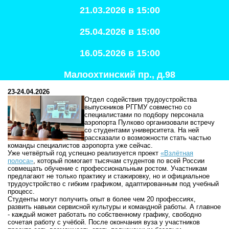
21.03.2026 в 15:00
25.04.2026 в 15:00
16.05.2026 в 15:00
Малоохтинский пр., д.98
23-24.04.2026
Отдел содействия трудоустройства
выпускников РГГМУ совместно со
специалистами по подбору персонала
аэропорта Пулково организовали встречу
со студентами университета. На ней
рассказали о возможности стать частью
команды специалистов аэропорта уже сейчас.
Уже четвёртый год успешно реализуется проект
«Взлётная
полоса»
, который помогает тысячам студентов по всей России
совмещать обучение с профессиональным ростом. Участникам
предлагают не только практику и стажировку, но и официальное
трудоустройство с гибким графиком, адаптированным под учебный
процесс.
Студенты могут получить опыт в более чем 20 профессиях,
развить навыки сервисной культуры и командной работы. А главное
- каждый может работать по собственному графику, свободно
сочетая работу с учёбой. После окончания вуза у участников