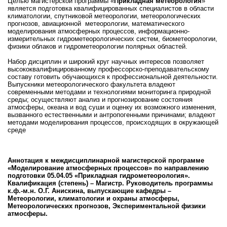
Целью магистерской программы «
Прикладная метеорология
»
является подготовка квалифицированных специалистов в области
климатологии, спутниковой метеорологии, метеорологических
прогнозов, авиационной метеорологии, математического
моделирования атмосферных процессов, информационно-
измерительных гидрометеорологических систем, биометеорологии,
физики облаков и гидрометеорологии полярных областей.
Набор дисциплин и широкий круг научных интересов позволяет
высококвалифицированному профессорско-преподавательскому
составу готовить обучающихся к профессиональной деятельности.
Выпускники метеорологического факультета владеют
современными методами и технологиями мониторинга природной
среды; осуществляют анализ и прогнозирование состояния
атмосферы, океана и вод суши и оценку их возможного изменения,
вызванного естественными и антропогенными причинами; владеют
методами моделирования процессов, происходящих в окружающей
среде
Аннотация к междисциплинарной магистерской программе
«Моделирование атмосферных процессов» по направлению
подготовки 05.04.05 «Прикладная гидрометеорология».
Квалификация (степень) – Магистр. Руководитель программы
к.ф.-м.н. О.Г. Анискина, выпускающие кафедры –
Метеорологии, климатологии и охраны атмосферы,
Метеорологических прогнозов, Экспериментальной физики
атмосферы.