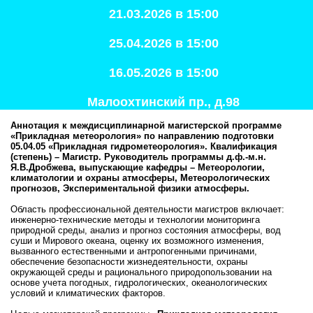
21.03.2026 в 15:00
25.04.2026 в 15:00
16.05.2026 в 15:00
Малоохтинский пр., д.98
Аннотация к междисциплинарной магистерской программе
«Прикладная метеорология» по направлению подготовки
05.04.05 «Прикладная гидрометеорология». Квалификация
(степень) – Магистр. Руководитель программы д.ф.-м.н.
Я.В.Дробжева, выпускающие кафедры – Метеорологии,
климатологии и охраны атмосферы, Метеорологических
прогнозов, Экспериментальной физики атмосферы.
Область профессиональной деятельности магистров включает:
инженерно-технические методы и технологии мониторинга
природной среды, анализ и прогноз состояния атмосферы, вод
суши и Мирового океана, оценку их возможного изменения,
вызванного естественными и антропогенными причинами,
обеспечение безопасности жизнедеятельности, охраны
окружающей среды и рационального природопользовании на
основе учета погодных, гидрологических, океанологических
условий и климатических факторов.