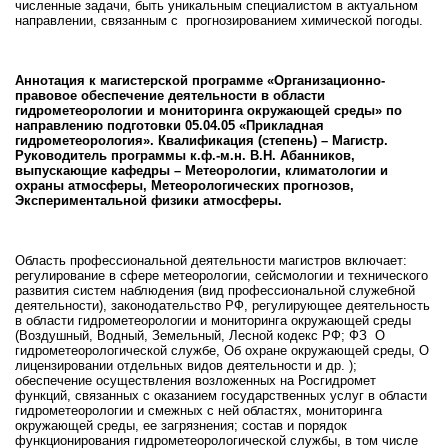
численные задачи, быть уникальным специалистом в актуальном
направлении, связанным с прогнозированием химической погоды.
Аннотация к магистерской программе
«Организационно-
правовое обеспечение деятельности в области
гидрометеорологии и мониторинга окружающей среды»
по
направлению подготовки 05.04.05 «Прикладная
гидрометеорология». Квалификация (степень) – Магистр.
Руководитель программы к.ф.-м.н. В.Н. Абанников,
выпускающие кафедры – Метеорологии, климатологии и
охраны атмосферы, Метеорологических прогнозов,
Экспериментальной физики атмосферы.
Область профессиональной деятельности магистров включает:
регулирование в сфере метеорологии, сейсмологии и технического
развития систем наблюдения (вид профессиональной служебной
деятельности), законодательство РФ, регулирующее деятельность
в области гидрометеорологии и мониторинга окружающей среды
(Воздушный, Водный, Земельный, Лесной кодекс РФ; ФЗ О
гидрометеорологической службе, Об охране окружающей среды, О
лицензировании отдельных видов деятельности и др. );
обеспечение осуществления возложенных на Росгидромет
функций, связанных с оказанием государственных услуг в области
гидрометеорологии и смежных с ней областях, мониторинга
окружающей среды, ее загрязнения; состав и порядок
функционирования гидрометеорологической службы, в том числе