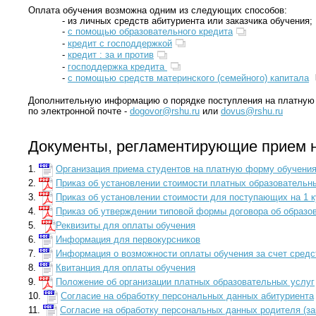
Оплата обучения возможна одним из следующих способов:
- из личных средств абитуриента или заказчика обучения;
-
с помощью образовательного кредита
-
кредит с господдержкой
-
кредит : за и против
-
господдержка кредита
-
с помощью средств материнского (семейного) капитала
Дополнительную информацию о порядке поступления на платную ф
по электронной почте -
dogovor@rshu.ru
или
dovus@rshu.ru
Документы, регламентирующие прием н
1.
Организация приема студентов на платную форму обучени
2.
Приказ об установлении стоимости платных образовательны
3.
Приказ об установлении стоимости для поступающих на 1 к
4.
Приказ об утверждении типовой формы договора об образо
5.
Реквизиты для оплаты обучения
6.
Информация для первокурсников
7.
Информация о возможности оплаты обучения за счет средс
8.
Квитанция для оплаты обучения
9.
Положение об организации платных образовательных услуг
10.
Согласие на обработку персональных данных абитуриента
11.
Согласие на обработку персональных данных родителя (за