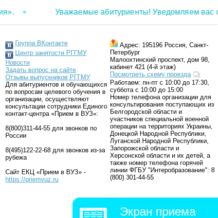
».
Уважаемые абитуриенты! Уведомляем вас о 
Группа ВКонтакте
Адрес: 195196 Россия, Санкт-
Петербург
Центр занятости РГГМУ
Малоохтинский проспект, дом 98,
Новости
кабинет 421 (4-й этаж)
Задать вопрос на сайте
Посмотреть cхему проезда
Отзывы выпускников РГГМУ
Работаем: пн-пт с 10:00 до 17:30,
Для абитуриентов и обучающихся
суббота с 10:00 до 15:00
по вопросам целевого обучения в
Номер телефона организации для
организации, осуществляют
консультирования поступающих из
консультации сотрудники Единого
Белгородской области и
контакт-центра «Прием в ВУЗ»:
участников специальной военной
операции на территориях Украины,
8(800)311-44-55 для звонков по
Донецкой Народной Республики,
России
Луганской Народной Республики,
Запорожской области и
8(495)122-22-68 для звонков из-за
Херсонской области и их детей, а
рубежа
также номер телефона горячей
линии ФГБУ "Интеробразование": 8
Сайт ЕКЦ «Прием в ВУЗ» -
(800) 301-44-55
https://priemvuz.ru
Экран приема