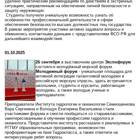
уделено
практическим
рекомендациям
по
действиям
в
экстренных
ситуациях,
направленным
на
обеспечение
личной
безопасности
и
защиту
окружающих.
Студенты
получили
уникальную
возможность
узнать
об
особенностях
профессиональной
деятельности
в
сфере
обеспечения
безопасности
высших
должностных
лиц
государства.
В
рамках
мероприятия
участники
активно
задавали
вопросы
и
обменялись
контактными
данными
с
представителями
ФСО
РФ
для
дальнейшего
взаимодействия.
01.10.2025
26 сентября
в выставочном центре
Экспофорум
состоялся молодёжный морской форум.
Молодежный форум
- уникальная площадка для
активной интеграции талантливой молодежи в
российскую морскую отрасль, здесь встречаются
школьники, студенты и курсанты, работающая
молодежь, а также молодые ученые и
преподаватели.
Преподаватели Института гидрологии и океанологии Семеошенкова
Вера Сергеевна и Волощук Екатерина Васильевна стали
участниками форума и смогли пообщаться со старшеклассниками,
заинтересованными в обучении профессиям гидролога и
океанолога. Представители института рассказали о реализуемых в
РГГМУ образовательных программах, возможностях
профориентации на базе Гидрокласса, а также ответили на
интересующие ребят вопросы.