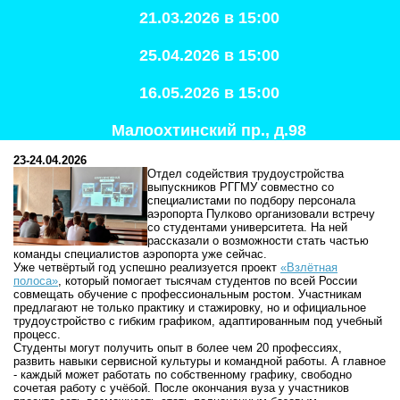
21.03.2026 в 15:00
25.04.2026 в 15:00
16.05.2026 в 15:00
Малоохтинский пр., д.98
23-24.04.2026
Отдел содействия трудоустройства
выпускников РГГМУ совместно со
специалистами по подбору персонала
аэропорта Пулково организовали встречу
со студентами университета. На ней
рассказали о возможности стать частью
команды специалистов аэропорта уже сейчас.
Уже четвёртый год успешно реализуется проект
«Взлётная
полоса»
, который помогает тысячам студентов по всей России
совмещать обучение с профессиональным ростом. Участникам
предлагают не только практику и стажировку, но и официальное
трудоустройство с гибким графиком, адаптированным под учебный
процесс.
Студенты могут получить опыт в более чем 20 профессиях,
развить навыки сервисной культуры и командной работы. А главное
- каждый может работать по собственному графику, свободно
сочетая работу с учёбой. После окончания вуза у участников