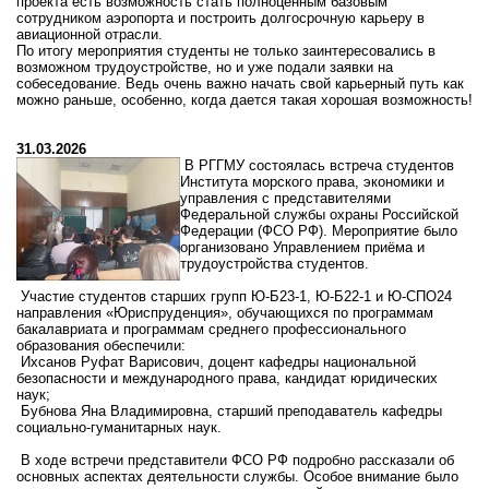
проекта есть возможность стать полноценным базовым
сотрудником аэропорта и построить долгосрочную карьеру в
авиационной отрасли.
По итогу мероприятия студенты не только заинтересовались в
возможном трудоустройстве, но и уже подали заявки на
собеседование. Ведь очень важно начать свой карьерный путь как
можно раньше, особенно, когда дается такая хорошая возможность!
31.03.2026
В
РГГМУ
состоялась
встреча
студентов
Института
морского
права,
экономики
и
управления
с
представителями
Федеральной
службы
охраны
Российской
Федерации
(ФСО
РФ).
Мероприятие
было
организовано
Управлением
приёма
и
трудоустройства
студентов.
Участие
студентов
старших
групп
Ю‑Б23‑1,
Ю‑Б22‑1
и
Ю‑СПО24
направления «Юриспруденция», обучающихся по программам
бакалавриата и программам среднего профессионального
образования обеспечили:
Ихсанов Руфат Варисович, доцент кафедры национальной
безопасности и международного права, кандидат юридических
наук;
Бубнова Яна Владимировна, старший преподаватель кафедры
социально‑гуманитарных наук.
В
ходе
встречи
представители
ФСО
РФ
подробно
рассказали
об
основных
аспектах
деятельности
службы.
Особое
внимание
было