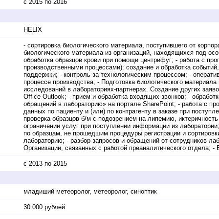
с 2015 по 2016
HELIX
- сортировка биологического материала, поступившего от корпор
биологического материала из организаций, находящихся под осо
обработка образцов крови при помощи центрифуг; - работа с пр
производственными процессами): создание и обработка событий
поддержки; - контроль за технологическим процессом; - операт
процессе производства; - Подготовка биологического материала
исследований в лабораториях-партнерах. Создание других заявок 
Office Outlook; - прием и обработка входящих звонков; - обрабо
обращений в лабораторию» на портале SharePoint; - работа с пр
данных по пациенту и (или) по контрагенту в заказе при поступ
проверка образцов б/м с подозрением на липемию, иктеричность 
ограничении услуг при поступлении информации из лаборатории;
по образцам, не прошедшим процедуры регистрации и сортировк
лабораторию; - разбор запросов и обращений от сотрудников ла
Организации, связанных с работой преаналитического отдела; -
с 2013 по 2015
младиший метеоролог, метеоролог, синоптик
30 000 рублей