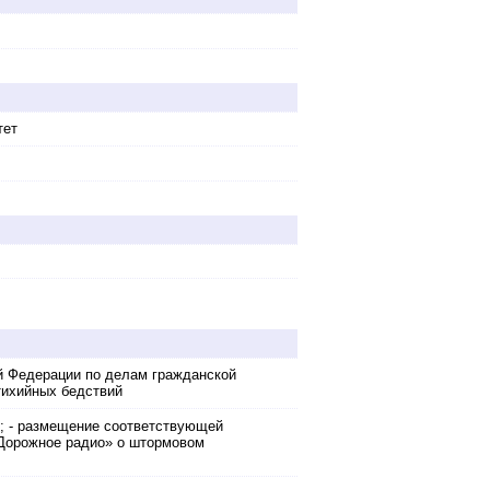
тет
й Федерации по делам гражданской
тихийных бедствий
Н; - размещение соответствующей
«Дорожное радио» о штормовом