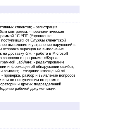
ативных клиентов; - регистрация
бым контролем; - преаналитическая
ограммой 1С:УПП (Управление
, поступивших от Службы клиентской
ивное выявление и устранение нарушений в
 и отправка образцов на выполнение
на доставку б/м; - работа в Microsoft
тка запросов в программе «Журнал
ограммой LabWare; - редактирование
лении информации об обнаружении ошибок; -
и гемолиз; - создание извещений об
 - проверка, разбор и выявление вопросов
и или не поступившим во время в
боратории и других подразделений
 Ведение рабочей документации.