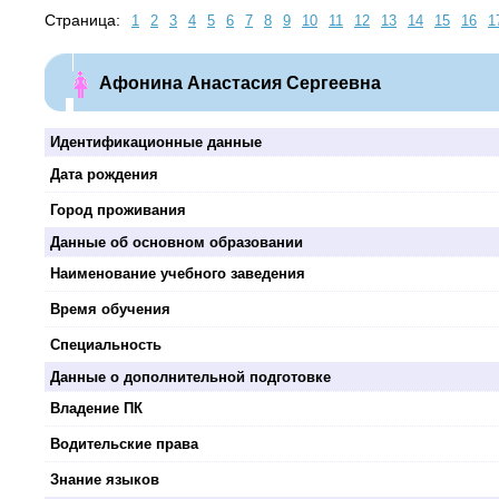
Страница:
1
2
3
4
5
6
7
8
9
10
11
12
13
14
15
16
1
Афонина Анастасия Сергеевна
Идентификационные данные
Дата рождения
Город проживания
Данные об основном образовании
Наименование учебного заведения
Время обучения
Специальность
Данные о дополнительной подготовке
Владение ПК
Водительские права
Знание языков