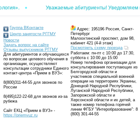
я».
Уважаемые абитуриенты! Уведомляем вас о
Группа ВКонтакте
Адрес: 195196 Россия, Санкт-
Петербург
Центр занятости РГГМУ
Малоохтинский проспект, дом 98,
Новости
кабинет 421 (4-й этаж)
Задать вопрос на сайте
Посмотреть cхему проезда
Отзывы выпускников РГГМУ
Работаем: пн-пт с 10:00 до 17:30,
Для абитуриентов и обучающихся
суббота с 10:00 до 15:00
по вопросам целевого обучения в
Номер телефона организации для
организации, осуществляют
консультирования поступающих из
консультации сотрудники Единого
Белгородской области и
контакт-центра «Прием в ВУЗ»:
участников специальной военной
операции на территориях Украины,
8(800)311-44-55 для звонков по
Донецкой Народной Республики,
России
Луганской Народной Республики,
Запорожской области и
8(495)122-22-68 для звонков из-за
Херсонской области и их детей, а
рубежа
также номер телефона горячей
линии ФГБУ "Интеробразование": 8
Сайт ЕКЦ «Прием в ВУЗ» -
(800) 301-44-55
https://priemvuz.ru