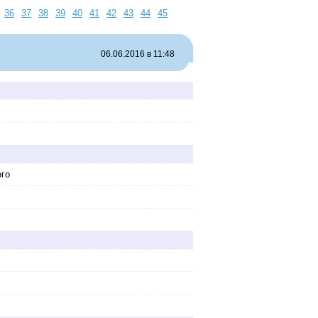
36
37
38
39
40
41
42
43
44
45
06.06.2016 в 11:48
ого