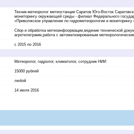
Техник-метеоролог метеостанции Саратов Юго-Восток Саратовск
мониторингу окружающей среды - филиал Федерального госуда
«Приволжское управление по гидрометеорологии и мониторингу
Сбор и обработка метеоинфоормации,ведение технической докум
агротелеграмм,работа с автоматизированным метеорологическим
с 2015 по 2016
Метеоролог, гидролог, климатолог, сотрудник НИИ
15000 рублей
любой
14 июля 2016