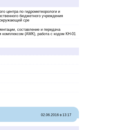
ого центра по гидрометеорологи и
рственного бюджетного учреждения
 окружающей сре
ентации, составление и передача
 комплексом (АМК), работа с кодом КН-01
02.06.2016 в 13:17