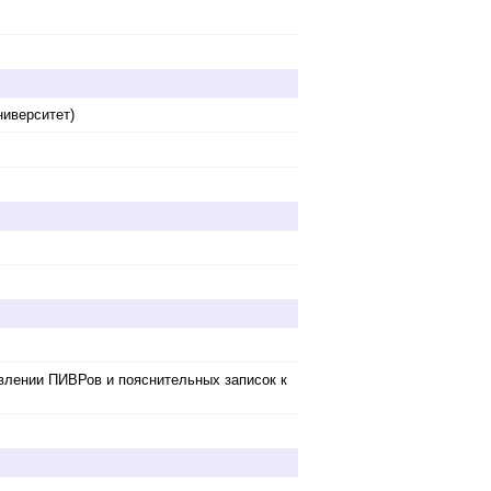
ниверситет)
авлении ПИВРов и пояснительных записок к