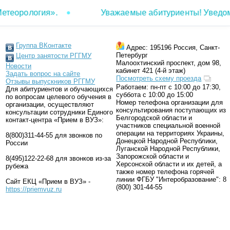
орология».
Уважаемые абитуриенты! Уведомляем
Группа ВКонтакте
Адрес: 195196 Россия, Санкт-
Петербург
Центр занятости РГГМУ
Малоохтинский проспект, дом 98,
Новости
кабинет 421 (4-й этаж)
Задать вопрос на сайте
Посмотреть cхему проезда
Отзывы выпускников РГГМУ
Работаем: пн-пт с 10:00 до 17:30,
Для абитуриентов и обучающихся
суббота с 10:00 до 15:00
по вопросам целевого обучения в
Номер телефона организации для
организации, осуществляют
консультирования поступающих из
консультации сотрудники Единого
Белгородской области и
контакт-центра «Прием в ВУЗ»:
участников специальной военной
операции на территориях Украины,
8(800)311-44-55 для звонков по
Донецкой Народной Республики,
России
Луганской Народной Республики,
Запорожской области и
8(495)122-22-68 для звонков из-за
Херсонской области и их детей, а
рубежа
также номер телефона горячей
линии ФГБУ "Интеробразование": 8
Сайт ЕКЦ «Прием в ВУЗ» -
(800) 301-44-55
https://priemvuz.ru