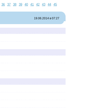
36
37
38
39
40
41
42
43
44
45
19.06.2014 в 07:27